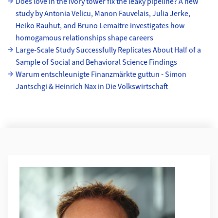
Does love in the ivory tower fix the leaky pipeline? A new
study by Antonia Velicu, Manon Fauvelais, Julia Jerke,
Heiko Rauhut, and Bruno Lemaitre investigates how
homogamous relationships shape careers
Large-Scale Study Successfully Replicates About Half of a
Sample of Social and Behavioral Science Findings
Warum entschleunigte Finanzmärkte guttun - Simon
Jantschgi & Heinrich Nax in Die Volkswirtschaft
Weiterführende Informationen